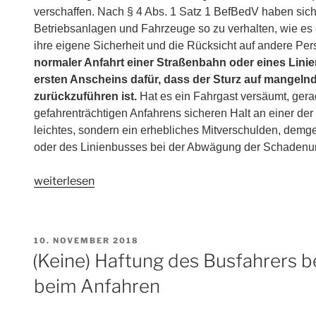
verschaffen. Nach § 4 Abs. 1 Satz 1 BefBedV haben sic
Betriebsanlagen und Fahrzeuge so zu verhalten, wie es 
ihre eigene Sicherheit und die Rücksicht auf andere Pe
normaler Anfahrt einer Straßenbahn oder eines Linie
ersten Anscheins dafür, dass der Sturz auf mangeln
zurückzuführen ist.
Hat es ein Fahrgast versäumt, ger
gefahrenträchtigen Anfahrens sicheren Halt an einer der H
leichtes, sondern ein erhebliches Mitverschulden, dem
oder des Linienbusses bei der Abwägung der Schadenursac
„Keine
weiterlesen
Haftung
des
Busfahrers
VERÖFFENTLICHT
10. NOVEMBER 2018
für
AM
(Keine) Haftung des Busfahrers b
einen
beim Anfahren
Sturz
während
des