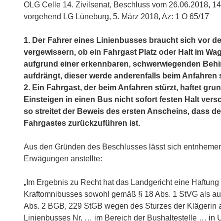
OLG Celle 14. Zivilsenat, Beschluss vom 26.06.2018, 1
Anfahrens
vorgehend LG Lüneburg, 5. März 2018, Az: 1 O 65/17
–
Obliegenheit
1. Der Fahrer eines Linienbusses braucht sich vor 
zur
vergewissern, ob ein Fahrgast Platz oder Halt im Wa
Eigensicherung
aufgrund einer erkennbaren, schwerwiegenden Behi
des
aufdrängt, dieser werde anderenfalls beim Anfahren 
Fahrgastes“
2. Ein Fahrgast, der beim Anfahren stürzt, haftet gru
Einsteigen in einen Bus nicht sofort festen Halt vers
so streitet der Beweis des ersten Anscheins, dass d
Fahrgastes zurückzuführen ist.
Aus den Gründen des Beschlusses lässt sich entnhemen,
Erwägungen anstellte:
„Im Ergebnis zu Recht hat das Landgericht eine Haftung
Kraftomnibusses sowohl gemäß § 18 Abs. 1 StVG als a
Abs. 2 BGB, 229 StGB wegen des Sturzes der Klägerin 
Linienbusses Nr. … im Bereich der Bushaltestelle … in U