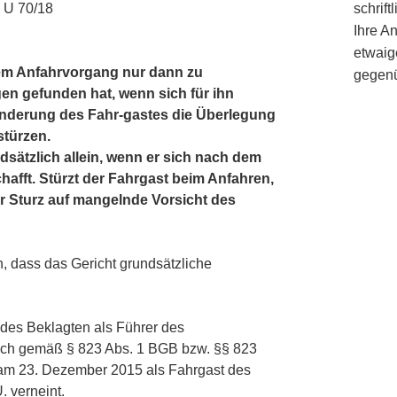
4 U 70/18
schrif
Ihre A
etwaig
dem Anfahrvorgang nur dann zu
gegenü
gen gefunden hat, wenn sich für ihn
nderung des Fahr-gastes die Überlegung
stürzen.
ndsätzlich allein, wenn er sich nach dem
chafft. Stürzt der Fahrgast beim Anfahren,
er Sturz auf mangelnde Vorsicht des
 dass das Gericht grundsätzliche
 des Beklagten als Führer des
uch gemäß § 823 Abs. 1 BGB bzw. §§ 823
am 23. Dezember 2015 als Fahrgast des
. verneint.