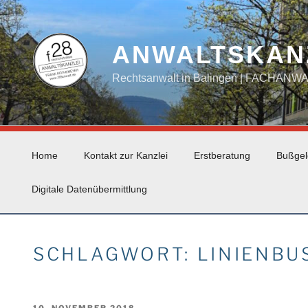
Zum
Inhalt
springen
ANWALTSKAN
Rechtsanwalt in Balingen | FACHAN
Home
Kontakt zur Kanzlei
Erstberatung
Bußgel
Digitale Datenübermittlung
SCHLAGWORT:
LINIENBU
VERÖFFENTLICHT
10. NOVEMBER 2018