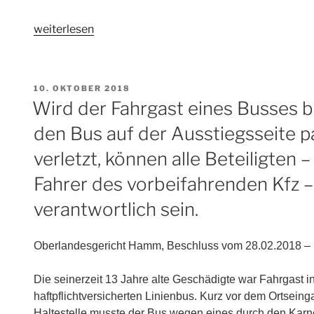
„(Keine)
weiterlesen
Haftung
des
Busfahrers
VERÖFFENTLICHT
10. OKTOBER 2018
beim
AM
Wird der Fahrgast eines Busses b
Sturz
den Bus auf der Ausstiegsseite 
eines
Fahrgastes
verletzt, können alle Beteiligten 
beim
Fahrer des vorbeifahrenden Kfz – 
Anfahren“
verantwortlich sein.
Oberlandesgericht Hamm, Beschluss vom 28.02.2018 – 
Die seinerzeit 13 Jahre alte Geschädigte war Fahrgast 
haftpflichtversicherten Linienbus. Kurz vor dem Ortsein
Haltestelle musste der Bus wegen eines durch den Kar