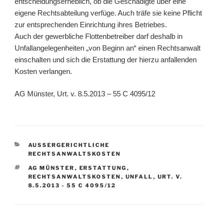
entscheidungserheblich, ob die Geschädigte über eine
eigene Rechtsabteilung verfüge. Auch träfe sie keine Pflicht
zur entsprechenden Einrichtung ihres Betriebes.
Auch der gewerbliche Flottenbetreiber darf deshalb in
Unfallangelegenheiten „von Beginn an“ einen Rechtsanwalt
einschalten und sich die Erstattung der hierzu anfallenden
Kosten verlangen.
AG Münster, Urt. v. 8.5.2013 – 55 C 4095/12
KATEGORIEN
AUSSERGERICHTLICHE R
ECHTSANWALTSKOSTEN
SCHLAGWÖRTER
AG MÜNSTER
,
ERSTATTUNG
,
RECHTSANWALTSKOSTEN
,
UNFALL
,
URT. V.
8.5.2013 - 55 C 4095/12