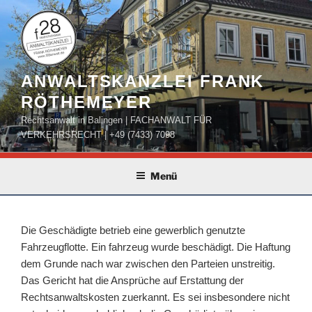
Zum
Inhalt
springen
ANWALTSKANZLEI FRANK
RÖTHEMEYER
Rechtsanwalt in Balingen | FACHANWALT FÜR
VERKEHRSRECHT | +49 (7433) 7098
Menü
Die Geschädigte betrieb eine gewerblich genutzte
Fahrzeugflotte. Ein fahrzeug wurde beschädigt. Die Haftung
dem Grunde nach war zwischen den Parteien unstreitig.
Das Gericht hat die Ansprüche auf Erstattung der
Rechtsanwaltskosten zuerkannt. Es sei insbesondere nicht