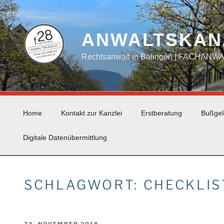
Zum
Inhalt
springen
ANWALTSKAN
Rechtsanwalt in Balingen | FACHAN
Home
Kontakt zur Kanzlei
Erstberatung
Bußgel
Digitale Datenübermittlung
SCHLAGWORT:
CHECKLIS
VERÖFFENTLICHT
24. NOVEMBER 2018