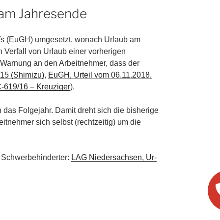
h am Jahresende
fs (EuGH) umgesetzt, wonach Urlaub am
n Verfall von Urlaub einer vorherigen
n Warnung an den Arbeitnehmer, dass der
5 (Shi­mi­zu)
,
EuGH, Ur­teil vom 06.11.2018,
-619/16 – Kreu­zi­ger
).
n das Folgejahr. Damit dreht sich die bisherige
itnehmer sich selbst (rechtzeitig) um die
Schwer­be­hin­der­ter:
LAG Nie­der­sach­sen, Ur­