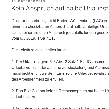
VERÖFFENTLICHT
10. OKTOBER 2019
AM
Kein Anspruch auf halbe Urlaubs
Das Landesarbeitsgericht Baden-Württemberg (LAG) ents
einen durchsetzbaren Anspruch auf halbe/anteilige Url
Es hat einen solchen Anspruch jedenfalls für den gesetz
vom 6.3.2019, 4 Sa 73/18
Die Leitsätze des Urteiles lauten:
1. Der Urlaub ist gem. § 7 Abs. 2 Satz 1 BUrlG zusamm
Urlaubswunsch, der auf eine Zerstückelung und Atomisieru
muss nicht erfüllt werden. Eine solche Urlaubsgewährun
des Arbeitnehmers zu erfüllen.
2. Das BUrlG kennt keinen Rechtsanspruch auf halbe Ur
Urlaubstagen.
3. Von obigen Grundsätzen kann für die Urlaubsansprüc