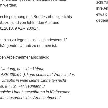
schrif
en werden.
Ihre A
etwaig
 Rechtsprechung des Bundesarbeitsgerichts
gegenü
ubszeit und von fehlenden Auf- und
01.2018, 9 AZR 200/17.
laub so zu legen ist, dass mindestens 12
hängender Urlaub zu nehmen ist.
 den Arbeitnehmer abschlägig:
dwertung, dass der Urlaub
 AZR 380/64 -), kann selbst auf Wunsch des
rlaubs in viele kleine Einheiten nicht
ufl. § 7 Rn. 74; Neumann in
 solche Urlaubsgewährung in Kleinstraten
aubsanspruchs des Arbeitnehmers.“