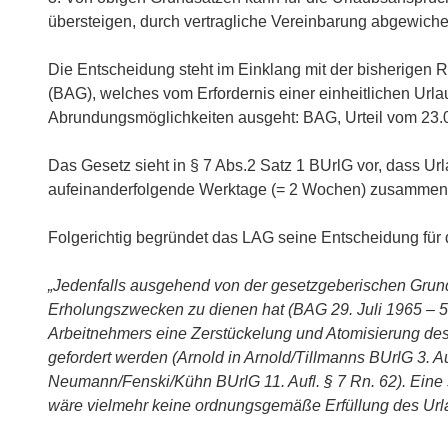
übersteigen, durch vertragliche Vereinbarung abgewich
Die Entscheidung steht im Einklang mit der bisherigen
(BAG), welches vom Erfordernis einer einheitlichen Urla
Abrundungsmöglichkeiten ausgeht: BAG, Ur­teil vom 23.
Das Gesetz sieht in § 7 Abs.2 Satz 1 BUrlG vor, dass Ur
aufeinanderfolgende Werktage (= 2 Wochen) zusammen
Folgerichtig begründet das LAG seine Entscheidung für
„Jedenfalls ausgehend von der gesetzgeberischen Grun
Erholungszwecken zu dienen hat (BAG 29. Juli 1965 – 5
Arbeitnehmers eine Zerstückelung und Atomisierung des U
gefordert werden (Arnold in Arnold/Tillmanns BUrlG 3. A
Neumann/Fenski/Kühn BUrlG 11. Aufl. § 7 Rn. 62). Eine
wäre vielmehr keine ordnungsgemäße Erfüllung des Url