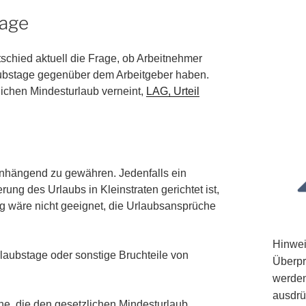
tage
chied aktuell die Frage, ob Arbeitnehmer
aubstage gegenüber dem Arbeitgeber haben.
lichen Mindesturlaub verneint,
LAG, Urteil
enhängend zu gewähren. Jedenfalls ein
ng des Urlaubs in Kleinstraten gerichtet ist,
g wäre nicht geeignet, die Urlaubsansprüche
Hinwei
laubstage oder sonstige Bruchteile von
Überpr
werden
ausdrü
he, die den gesetzlichen Mindesturlaub