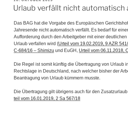
AM
Urlaub verfällt nicht automatisc
Das BAG hat die Vorgabe des Europäischen Gerichtsho
Jahresende nicht automatisch verfällt. Es bedarf für eine
Aufforderung durch den Arbeitgeber mit einer deutliche
Urlaub verfallen wird (
Ur­teil vom 19.02.2019, 9 AZR 541/1
C-684/16 – Shi­mi­zu
und EuGH,
Ur­teil vom 06.11.2018, C
Die Regel ist somit künftig die Übertragung von Urlaub i
Rechtslage in Deutschland, nach welcher bisher der Arbe
Beantragung von Urlaub kümmern musste.
Die Übertragung gilt übrigens auch für den Zu­satz­ur­laub 
teil vom 16.01.2019, 2 Sa 567/18