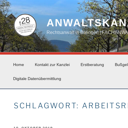
Zum
Inhalt
springen
ANWALTSKAN
Rechtsanwalt in Balingen | FACHAN
Home
Kontakt zur Kanzlei
Erstberatung
Bußgel
Digitale Datenübermittlung
SCHLAGWORT:
ARBEITSR
VERÖFFENTLICHT
10. OKTOBER 2019