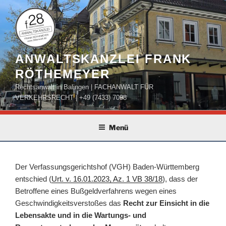
Zum
Inhalt
springen
ANWALTSKANZLEI FRANK
RÖTHEMEYER
Rechtsanwalt in Balingen | FACHANWALT FÜR
VERKEHRSRECHT | +49 (7433) 7098
Menü
Der Verfassungsgerichtshof (VGH) Baden-Württemberg
entschied (
Urt. v. 16.01.2023, Az. 1 VB 38/18
), dass der
Betroffene eines Bußgeldverfahrens wegen eines
Geschwindigkeitsverstoßes das
Recht zur Einsicht in die
Lebensakte und in die Wartungs- und