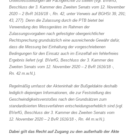
Urteilsfeststellungen der Fachgerichte zu stellen (vgl. BVerfG,
Beschluss der 3. Kammer des Zweiten Senats vom 12. November
2020 – 2 BvR 1616/18 -, Rn. 42, unter Verweis auf BGHSt 39, 291;
43, 277). Denn die Zulassung durch die PTB bietet bei
Verwendung des Messgerätes im Rahmen der
Zulassungsvorgaben nach gefestigter obergerichtlicher
Rechtsprechung grundsätzlich eine ausreichende Gewähr dafür,
dass die Messung bei Einhaltung der vorgeschriebenen
Bedingungen für den Einsatz auch im Einzelfall ein fehlerfreies
Ergebnis liefert (vgl. BVerfG, Beschluss der 3. Kammer des
Zweiten Senats vom 12. November 2020 – 2 BvR 1616/18 -,
Rn. 42 m.w.N.).
Regelmäßig umfasst der Akteninhalt der Bußgeldakte deshalb
lediglich diejenigen Informationen, die zur Feststellung des
Geschwindigkeitsverstoßes nach den Grundsätzen zum
standardisierten Messverfahren entscheidungserheblich sind (vgl.
BVerfG, Beschluss der 3. Kammer des Zweiten Senats vom
12. November 2020 – 2 BvR 1616/18 -, Rn. 44 m.w.N.).
Dabei gilt das Recht auf Zugang zu den außerhalb der Akte