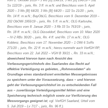
vom 2. Oktober 2019 – 3 Ws [B] 296/19, 3 Ws [B] 296/19 – 162
Ss 122/19 -, juris, Rn. 3 ff. m.w.N. und Beschluss vom 5. April
2020 – 3 Ws [B] 64/20, 3 Ws [B] 64/20 – 122 Ss 21/20 -, juris,
Rn. 14 ff. m.w.N.; BayObLG, Beschluss vom 9. Dezember 2019 –
202 ObOWi 1955/19 -, juris, Rn. 5 ff. m.w.N.; OLG Karlsruhe,
Beschluss vom 8. Januar 2020 – 3 Rb 33 Ss 763/19 -, juris,
Rn. 18 ff. m.w.N.; OLG Düsseldorf, Beschluss vom 10. März 2020
– IV-2 RBs 30/20 -, juris, Rn. 4 ff. und Rn. 17 m.w.N.; OLG
Koblenz, Beschluss vom 17. November 2020 – 1 OWi 6 SsRs
271/20 -, juris, Rn. 22 ff. m.w.N.; hierzu nunmehr auch VerfGH RP,
Beschluss vom 22. Juli 2022 – VGH B 30/21 -, Rn. 33 m.w.N.;
abweichend hiervon kann nach Ansicht des
Verfassungsgerichtshofs des Saarlandes das Recht auf
effektive Verteidigung es gebieten, „Rohmessdaten“ als
Grundlage eines standardisiert ermittelten Messergebnisses
zu speichern unter der Voraussetzung, dass − und hiervon
geht der Verfassungsgerichtshof im zu entscheidenden Fall
aus − zuverlässige Verteidigungsmittel fehlen und eine
Speicherung technisch möglich sowie zur Verifizierung des
Messvorgangs geeignet ist
, vgl. VerfGH Saarland, Urteil vom
5. Juli 2019 – Lv 7/17 -, juris, Rn. 96 ff.).