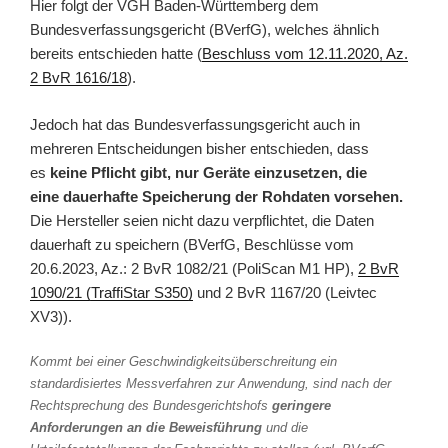
Hier folgt der VGH Baden-Württemberg dem
Bundesverfassungsgericht (BVerfG), welches ähnlich
bereits entschieden hatte (
Beschluss vom 12.11.2020, Az.
2 BvR 1616/18
).
Jedoch hat das Bundesverfassungsgericht auch in
mehreren Entscheidungen bisher entschieden, dass
es
keine Pflicht gibt, nur Geräte einzusetzen, die
eine dauerhafte Speicherung der Rohdaten vorsehen.
Die Hersteller seien nicht dazu verpflichtet, die Daten
dauerhaft zu speichern (BVerfG, Beschlüsse vom
20.6.2023, Az.: 2 BvR 1082/21 (PoliScan M1 HP),
2 BvR
1090/21 (TraffiStar S350)
und 2 BvR 1167/20 (Leivtec
XV3)).
Kommt bei einer Geschwindigkeitsüberschreitung ein
standardisiertes Messverfahren zur Anwendung, sind nach der
Rechtsprechung des Bundesgerichtshofs
geringere
Anforderungen an die Beweisführung
und die