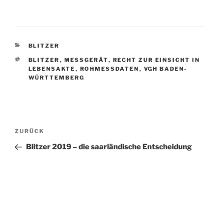
KATEGORIEN
BLITZER
SCHLAGWÖRTER
BLITZER
,
MESSGERÄT
,
RECHT ZUR EINSICHT IN
LEBENSAKTE
,
ROHMESSDATEN
,
VGH BADEN-
WÜRTTEMBERG
Beitragsnavigation
Vorheriger
ZURÜCK
Beitrag
Blitzer 2019 – die saarländische Entscheidung