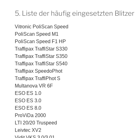
5. Liste der häufig eingesetzten Blitzer
Vitronic PoliScan Speed
PoliScan Speed M1
PoliScan Speed F1 HP
Traffipax TraffiStar S330
Traffipax TraffiStar S350
Traffipax TraffiStar S540
Traffipax SpeedoPhot
Traffipax TraffiPhot S
Multanova VR 6F
ESO ES 1.0
ESO ES 3.0
ESO ES 8.0
ProViDa 2000
LTI 20/20 Truspeed
Leivtec XV2
Vidit VKS 3.0/3.01