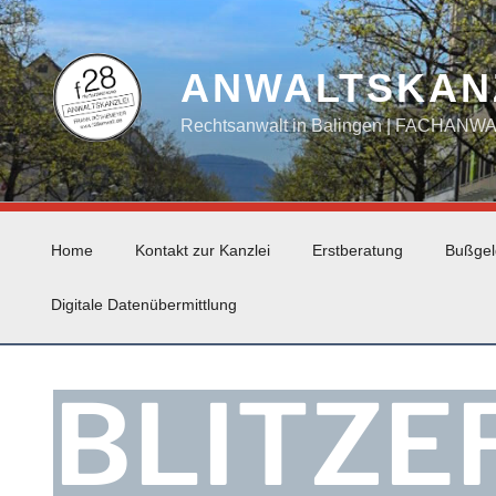
Zum
Inhalt
springen
ANWALTSKAN
Rechtsanwalt in Balingen | FACHAN
Home
Kontakt zur Kanzlei
Erstberatung
Bußgel
Digitale Datenübermittlung
BLITZE