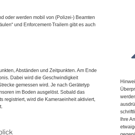
and oder werden mobil von (Polizei-) Beamten
rsäulen“ und Enforcement-Trailern gibt es auch
unkten, Abständen und Zeitpunkten. Am Ende
nis. Dabei wird die Geschwindigkeit
Hinwei
e Strecke gemessen wird. Je nach Gerätetyp
Überpr
ensoren im Boden ausgelöst. Sobald das
werden
registriert, wird die Kameraeinheit aktiviert,
ausdrü
t.
schrif
Ihre A
etwaig
blick
gegenü