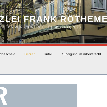
ZLEI FRANK RÖTHEM
WALT FÜR VERKEHRSRECHT | +49 (7433) 7098
dbescheid
Blitzer
Unfall
Kündigung im Arbeitsrecht
R