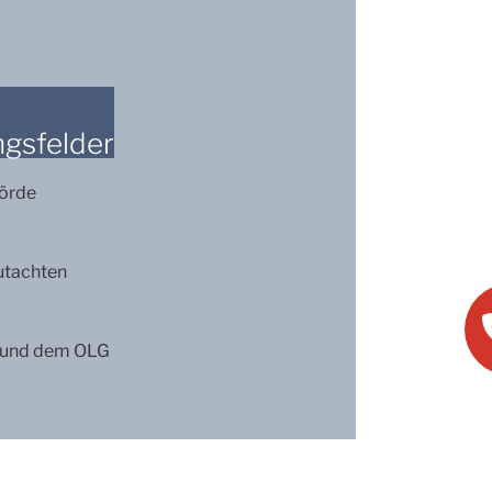
ngsfelder
hörde
utachten
t und dem OLG