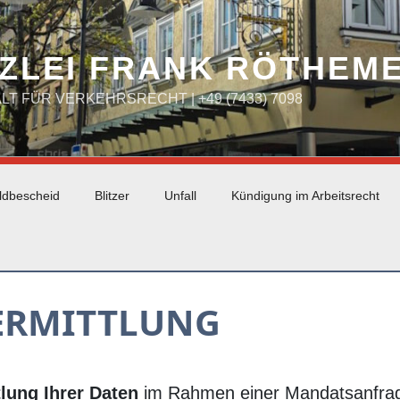
ZLEI FRANK RÖTHEM
WALT FÜR VERKEHRSRECHT | +49 (7433) 7098
ldbescheid
Blitzer
Unfall
Kündigung im Arbeitsrecht
ERMITTLUNG
lung Ihrer Daten
im Rahmen einer Mandatsanfrage