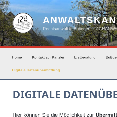
Zum
Inhalt
springen
ANWALTSKAN
Rechtsanwalt in Balingen | FACHAN
Home
Kontakt zur Kanzlei
Erstberatung
Bußge
Digitale Datenübermittlung
DIGITALE DATENÜB
Hier können Sie die Möglichkeit zur
Übermitt