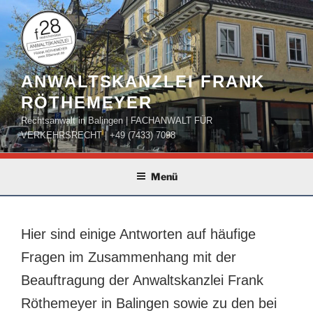
Zum
Inhalt
springen
ANWALTSKANZLEI FRANK
RÖTHEMEYER
Rechtsanwalt in Balingen | FACHANWALT FÜR
VERKEHRSRECHT | +49 (7433) 7098
Menü
Hier sind einige Antworten auf häufige
Fragen im Zusammenhang mit der
Beauftragung der Anwaltskanzlei Frank
Röthemeyer in Balingen sowie zu den bei