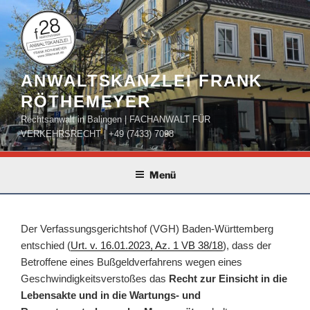
Zum
Inhalt
springen
ANWALTSKANZLEI FRANK
RÖTHEMEYER
Rechtsanwalt in Balingen | FACHANWALT FÜR
VERKEHRSRECHT | +49 (7433) 7098
Menü
Der Verfassungsgerichtshof (VGH) Baden-Württemberg
entschied (
Urt. v. 16.01.2023, Az. 1 VB 38/18
), dass der
Betroffene eines Bußgeldverfahrens wegen eines
Geschwindigkeitsverstoßes das
Recht zur Einsicht in die
Lebensakte und in die Wartungs- und