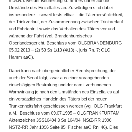
m.w.N.). Bei der Beurteilung kommt es daher auf die
Umstände des Einzelfalles an. Zu würdigen sind dabei
insbesondere – soweit feststellbar – die Täterpersönlichkeit,
der Trinkverlauf, der Zusammenhang zwischen Trinkverlauf
und Fahrtantritt sowie das Verhalten des Täters vor und
während der Fahrt (vgl. Brandenburgisches
Oberlandesgericht, Beschluss vom OLGBRANDENBURG
05.02.2013 – (2) 53 Ss 1/13 (4/13) -, juris Rn. 7; OLG
Hamm aaO).
Dabei kann nach obergerichtlicher Rechtsprechung, der
auch der Senat folgt, zwar aus einer vorangehenden
einschlägigen Bestrafung und der damit verbundenen
Warnwirkung je nach den Umständen des Einzelfalles auf
ein vorsätzliches Handeln des Täters bei der neuen
Trunkenheitsfahrt geschlossen werden (vgl. OLG Frankfurt
a.M., Beschluss vom 09.07.1995 – OLGFRANKFURTAM
Aktenzeichen 3SS16494 3 Ss 164/94, NStZ-RR 1996,
NSTZ-RR Jahr 1996 Seite 85; Fischer aaO Rn. 46). Dies