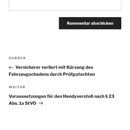
Beitragsnavigation
Vorheriger
ZURÜCK
Beitrag
Versicherer verliert mit Kürzung des
Fahrzeugschadens durch Prüfgutachten
Nächster
WEITER
Beitrag
Voraussetzungen für den Handyverstoß nach § 23
Abs. 1a StVO