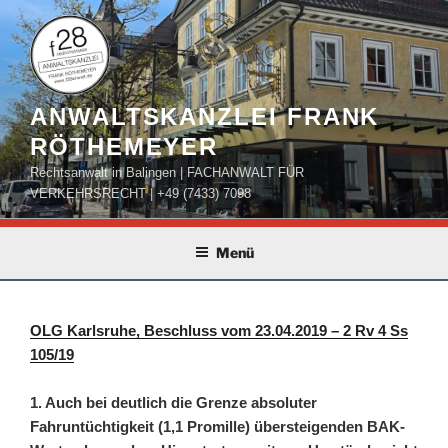
Zum
Inhalt
springen
ANWALTSKANZLEI FRANK
RÖTHEMEYER
Rechtsanwalt in Balingen | FACHANWALT FÜR
VERKEHRSRECHT | +49 (7433) 7098
Menü
OLG Karlsruhe, Beschluss vom 23.04.2019 – 2 Rv 4 Ss
105/19
1. Auch bei deutlich die Grenze absoluter
Fahruntüchtigkeit (1,1 Promille) übersteigenden BAK-