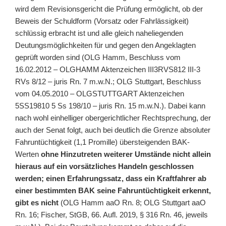
wird dem Revisionsgericht die Prüfung ermöglicht, ob der
Beweis der Schuldform (Vorsatz oder Fahrlässigkeit)
schlüssig erbracht ist und alle gleich naheliegenden
Deutungsmöglichkeiten für und gegen den Angeklagten
geprüft worden sind (OLG Hamm, Beschluss vom
16.02.2012 – OLGHAMM Aktenzeichen III3RVS812 III-3
RVs 8/12 – juris Rn. 7 m.w.N.; OLG Stuttgart, Beschluss
vom 04.05.2010 – OLGSTUTTGART Aktenzeichen
5SS19810 5 Ss 198/10 – juris Rn. 15 m.w.N.). Dabei kann
nach wohl einhelliger obergerichtlicher Rechtsprechung, der
auch der Senat folgt, auch bei deutlich die Grenze absoluter
Fahruntüchtigkeit (1,1 Promille) übersteigenden BAK-
Werten
ohne Hinzutreten weiterer Umstände nicht allein
hieraus auf ein vorsätzliches Handeln geschlossen
werden; einen Erfahrungssatz, dass ein Kraftfahrer ab
einer bestimmten BAK seine Fahruntüchtigkeit erkennt,
gibt es nicht
(OLG Hamm aaO Rn. 8; OLG Stuttgart aaO
Rn. 16; Fischer, StGB, 66. Aufl. 2019, § 316 Rn. 46, jeweils