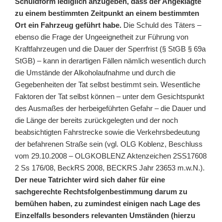
Schuldform lediglich anzugeben, dass der Angeklagte
zu einem bestimmten Zeitpunkt an einem bestimmten
Ort ein Fahrzeug geführt habe.
Die Schuld des Täters –
ebenso die Frage der Ungeeignetheit zur Führung von
Kraftfahrzeugen und die Dauer der Sperrfrist (§ StGB § 69a
StGB) – kann in derartigen Fällen nämlich wesentlich durch
die Umstände der Alkoholaufnahme und durch die
Gegebenheiten der Tat selbst bestimmt sein. Wesentliche
Faktoren der Tat selbst können – unter dem Gesichtspunkt
des Ausmaßes der herbeigeführten Gefahr – die Dauer und
die Länge der bereits zurückgelegten und der noch
beabsichtigten Fahrstrecke sowie die Verkehrsbedeutung
der befahrenen Straße sein (vgl. OLG Koblenz, Beschluss
vom 29.10.2008 – OLGKOBLENZ Aktenzeichen 2SS17608
2 Ss 176/08, BeckRS 2008, BECKRS Jahr 23653 m.w.N.).
Der neue Tatrichter wird sich daher für eine
sachgerechte Rechtsfolgenbestimmung darum zu
bemühen haben, zu zumindest einigen nach Lage des
Einzelfalls besonders relevanten Umständen (hierzu