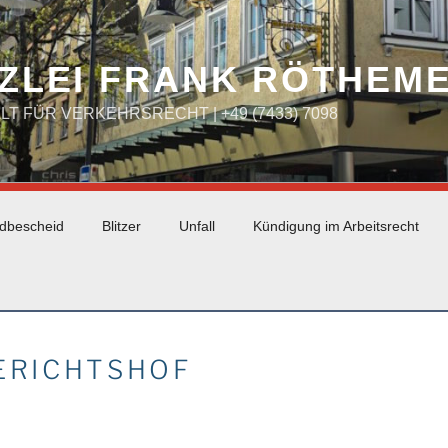
ZLEI FRANK RÖTHEM
WALT FÜR VERKEHRSRECHT | +49 (7433) 7098
dbescheid
Blitzer
Unfall
Kündigung im Arbeitsrecht
ERICHTSHOF