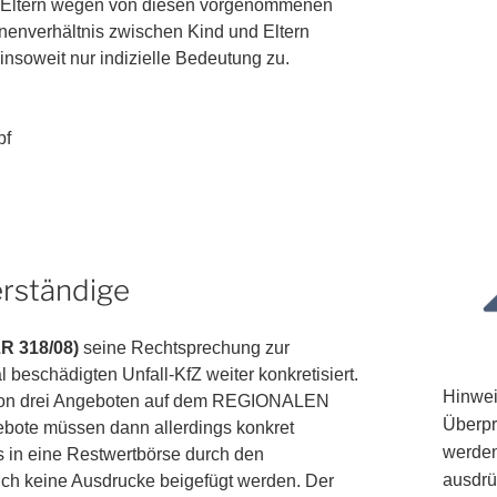
e Eltern wegen von diesen vorgenommenen
nenverhältnis zwischen Kind und Eltern
nsoweit nur indizielle Bedeutung zu.
pf
erständige
ZR 318/08)
seine Rechtsprechung zur
 beschädigten Unfall-KfZ weiter konkretisiert.
Hinwei
ng von drei Angeboten auf dem REGIONALEN
Überpr
ebote müssen dann allerdings konkret
werden
s in eine Restwertbörse durch den
ausdrü
ch keine Ausdrucke beigefügt werden. Der