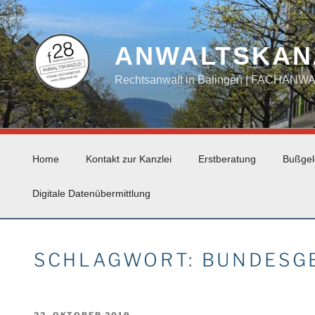
Zum
Inhalt
springen
ANWALTSKAN
Rechtsanwalt in Balingen | FACHAN
Home
Kontakt zur Kanzlei
Erstberatung
Bußgel
Digitale Datenübermittlung
SCHLAGWORT:
BUNDESG
VERÖFFENTLICHT
22. OKTOBER 2019