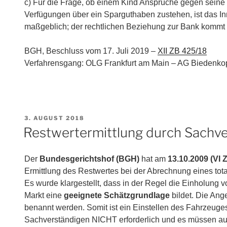
c) Für die Frage, ob einem Kind Ansprüche gegen sein
Verfügungen über ein Sparguthaben zustehen, ist das In
maßgeblich; der rechtlichen Beziehung zur Bank kommt i
BGH, Beschluss vom 17. Juli 2019 –
XII ZB 425/18
Verfahrensgang: OLG Frankfurt am Main – AG Biedenko
VERÖFFENTLICHT
3. AUGUST 2018
AM
Restwertermittlung durch Sachv
Der
Bundesgerichtshof (BGH)
hat am
13.10.2009 (VI 
Ermittlung des Restwertes bei der Abrechnung eines total
Es wurde klargestellt, dass in der Regel die Einholu
Markt eine
geeignete Schätzgrundlage
bildet. Die Ang
benannt werden. Somit ist ein Einstellen des Fahrzeuge
Sachverständigen NICHT erforderlich und es müssen au