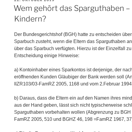
AM
Wem gehört das Sparguthaben – G
Kindern?
Der Bundesgerichtshof (BGH) hatte zu entscheiden übe
Sparbuch zusteht, wenn die Eltern das Sparguthaben a
über das Sparbuch verfügten. Hierzu ist der Einzelfall z
Entscheidung einige Hinweise:
a) Kontoinhaber eines Sparkontos ist derjenige, der na
eröffnenden Kunden Gläubiger der Bank werden soll (An
IIZR103/03-FamRZ 2005, 1168 und vom 2.Februar 1994
b) Daraus, dass die Eltern ein auf den Namen ihres min
aus der Hand geben, lässt sich nicht typischerweise sch
Sparguthaben vorbehalten wollen (Abgrenzung zu BGH 
FamRZ 2005, 510 und BGHZ 46, 198 =FamRZ 1967, 37)