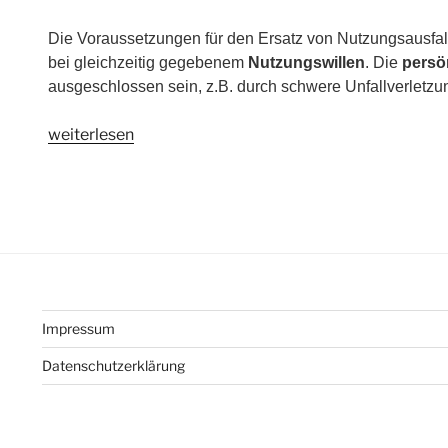
Die Voraussetzungen für den Ersatz von Nutzungsausfal
bei gleichzeitig gegebenem
Nutzungswillen
. Die
persö
ausgeschlossen sein, z.B. durch schwere Unfallverletzu
„Anspruch
weiterlesen
auf
Nutzungsausfall
auch
ohne
Ersatzbeschaffung“
Impressum
Datenschutzerklärung