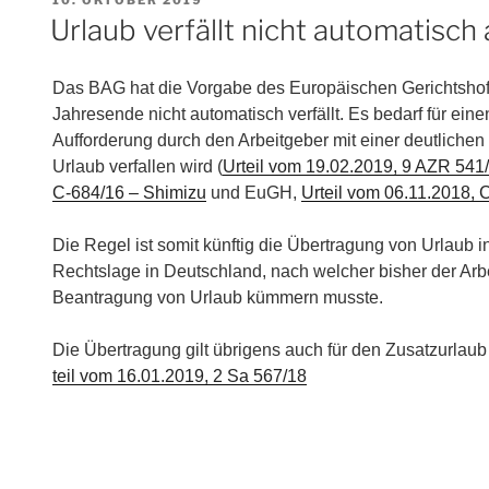
AM
Urlaub verfällt nicht automatisc
Das BAG hat die Vorgabe des Europäischen Gerichtsho
Jahresende nicht automatisch verfällt. Es bedarf für eine
Aufforderung durch den Arbeitgeber mit einer deutliche
Urlaub verfallen wird (
Ur­teil vom 19.02.2019, 9 AZR 541/1
C-684/16 – Shi­mi­zu
und EuGH,
Ur­teil vom 06.11.2018, C
Die Regel ist somit künftig die Übertragung von Urlaub i
Rechtslage in Deutschland, nach welcher bisher der Arbe
Beantragung von Urlaub kümmern musste.
Die Übertragung gilt übrigens auch für den Zu­satz­ur­laub 
teil vom 16.01.2019, 2 Sa 567/18