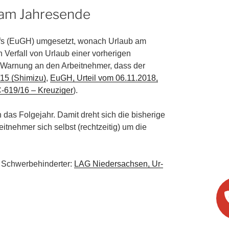
h am Jahresende
fs (EuGH) umgesetzt, wonach Urlaub am
n Verfall von Urlaub einer vorherigen
n Warnung an den Arbeitnehmer, dass der
5 (Shi­mi­zu)
,
EuGH, Ur­teil vom 06.11.2018,
-619/16 – Kreu­zi­ger
).
n das Folgejahr. Damit dreht sich die bisherige
itnehmer sich selbst (rechtzeitig) um die
Schwer­be­hin­der­ter:
LAG Nie­der­sach­sen, Ur­