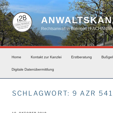
Zum
Inhalt
springen
ANWALTSKAN
Rechtsanwalt in Balingen | FACHAN
Home
Kontakt zur Kanzlei
Erstberatung
Bußgel
Digitale Datenübermittlung
SCHLAGWORT:
9 AZR 541
VERÖFFENTLICHT
10. OKTOBER 2019