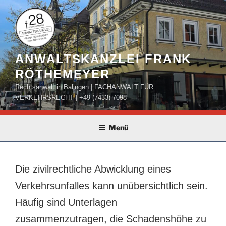
Zum
Inhalt
springen
ANWALTSKANZLEI FRANK
RÖTHEMEYER
Rechtsanwalt in Balingen | FACHANWALT FÜR
VERKEHRSRECHT | +49 (7433) 7098
Menü
Die zivilrechtliche Abwicklung eines
Verkehrsunfalles kann unübersichtlich sein.
Häufig sind Unterlagen
zusammenzutragen, die Schadenshöhe zu